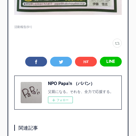
活動報告
(
51
)
NPO Papa'n （パパン）
父親になる。それを、全力で応援する。
フォロー
関連記事