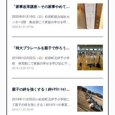
「家事改革講座～その家事やめてみる？」開催しました！！
2020年01月19日（日）松前町総合福祉セ
ンター2階 集会室にて家族の幸せを呼…
2020.01.21 07:56
「特大プラレールを親子で作ろう！」開催しました！！
2019年12月22日（日）松前町北伊予小学
校 体育館にて家族の幸せを呼び込む子…
2019.12.29 07:12
親子の絆を強くする！絆ﾚｸﾘｴｰｼｮﾝ教室開催しました。
2019年11月23日㈯松前町北伊予小学校に
て親子の絆を強くする！絆ﾚｸﾘｴｰｼｮﾝ教室…
2019.11.27 03:44