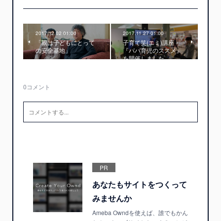
2017.12.02 01:00
2017.11.27 01:00
「親は子どもにとって
子育て笑(エミ)講座
の安全基地」
『パパ育児のススメ』
を開催しました
0
コメント
PR
あなたもサイトをつくって
みませんか
Ameba Owndを使えば、誰でもかん