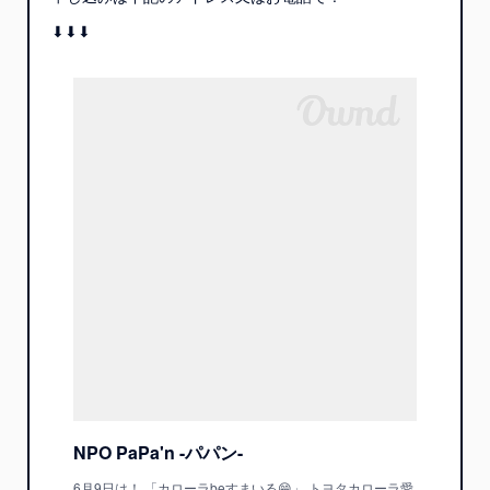
⬇︎⬇︎⬇︎
NPO PaPa'n -パパン-
6月9日は！ 「カローラbeすまいる😁」 トヨタカローラ愛