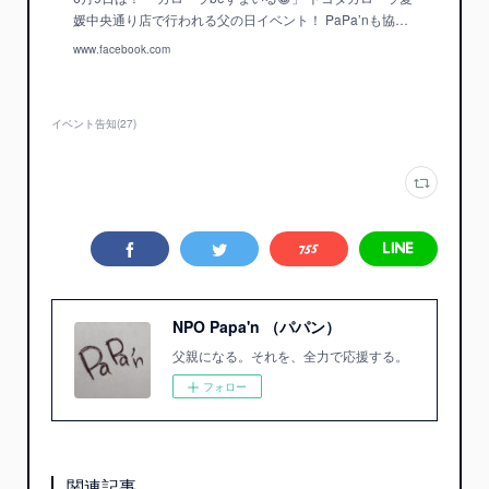
媛中央通り店で行われる父の日イベント！ PaPa’nも協…
www.facebook.com
イベント告知
(
27
)
NPO Papa'n （パパン）
父親になる。それを、全力で応援する。
フォロー
関連記事