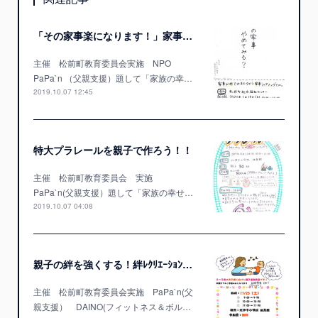
「その家事楽になります！」家事改革講座！
主催 松前町教育委員会実施 NPO
PaPa`n （父親支援）題して「家族の幸…
2019.10.07 12:45
特大プラレールを親子で作ろう！！
主催 松前町教育委員会 実施
PaPa`n(父親支援）題して「家族の幸せ…
2019.10.07 04:08
親子の絆を強くする！絆ﾚｸﾘｴｰｼｮﾝ教室開催！
主催 松前町教育委員会実施 PaPa`n(父
親支援） DAINO(フィットネス＆ボル…