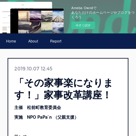
Ameba Owndで
あなただけのホームページやブログをつ
くろう
今すぐ試す
Home
About
Report
2019.10.07 12:45
「その家事楽になりま
す！」家事改革講座！
主催 松前町教育委員会
実施 NPO PaPa`n （父親支援）