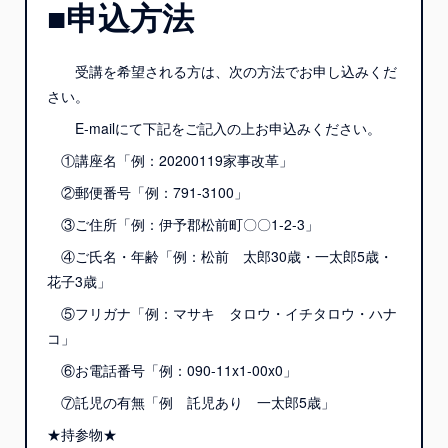
■申込方法
受講を希望される方は、次の方法でお申し込みくだ
さい。
E-mailにて下記をご記入の上お申込みください。
①講座名「例：20200119家事改革」
②郵便番号「例：791-3100」
③ご住所「例：伊予郡松前町〇〇1-2-3」
④ご氏名・年齢「例：松前 太郎30歳・一太郎5歳・
花子3歳」
⑤フリガナ「例：マサキ タロウ・イチタロウ・ハナ
コ」
⑥お電話番号「例：090-11x1-00x0」
⑦託児の有無「例 託児あり 一太郎5歳」
★持参物★