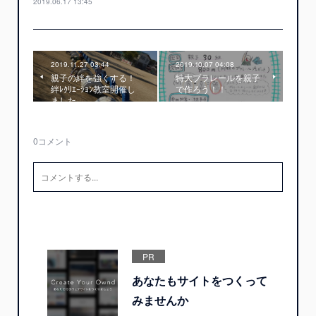
2019.06.17 13:45
2019.11.27 03:44
2019.10.07 04:08
親子の絆を強くする！
特大プラレールを親子
絆ﾚｸﾘｴｰｼｮﾝ教室開催し
で作ろう！！
ました。
0
コメント
PR
あなたもサイトをつくって
みませんか