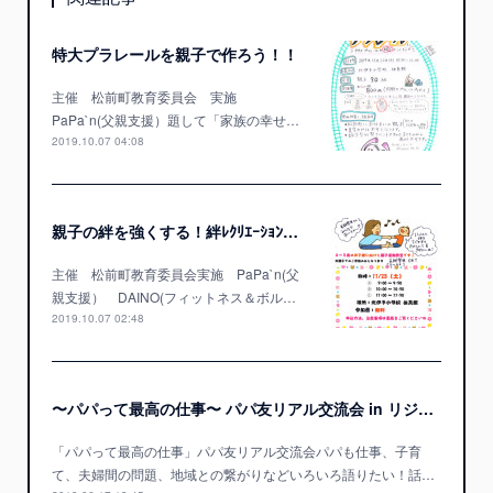
特大プラレールを親子で作ろう！！
主催 松前町教育委員会 実施
PaPa`n(父親支援）題して「家族の幸せ…
2019.10.07 04:08
親子の絆を強くする！絆ﾚｸﾘｴｰｼｮﾝ教室開催！
主催 松前町教育委員会実施 PaPa`n(父
親支援） DAINO(フィットネス＆ボル…
2019.10.07 02:48
〜パパって最高の仕事〜 パパ友リアル交流会 in リジェール松山
「パパって最高の仕事」パパ友リアル交流会パパも仕事、子育
て、夫婦間の問題、地域との繋がりなどいろいろ語りたい！話…