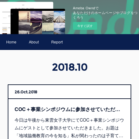
Ameba Owndで
あなただけのホームページやブログをつ
くろう
今すぐ試す
Home
About
Report
2018
.
10
26
Oct
2018
COC＋事業シンポジウムに参加させていただきました。
今日は午後から東雲女子大学にてCOC＋事業シンポジウ
ムにゲストとして参加させていただきました。お題は
「地域協働教育の今を知る」私が関わったのは子育て…